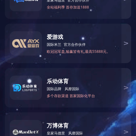
1231232025123123
12312309-02123123
123123重磅发布 | 乐投·体育-乐投（中国）2026年硕士研究生招生专业目录123123
1231232025123123
12312307-10123123
123123关注！乐投·体育-乐投（中国）2025年高考录取日程来了123123
1231232025123123
12312306-21123123
123123关于拟推荐参加第十九届“挑战杯”全国大学生课外学术科技作品竞赛的公示123123