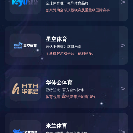
123123乐投·体育-乐投（中国）2026年夏季普通高考招生章程（内含咨询群）123123
1231232026123123
12312304-10123123
123123乐投·体育-乐投（中国）“双百行动”校地合作共建项目清单（2026）公告123123
1231232026123123
12312301-23123123
123123乐投·体育-乐投（中国）2026年博士研究生招生章程发布！123123
1231232025123123
12312309-23123123
123123紧急通知：今天14:00起，停工、停课！123123