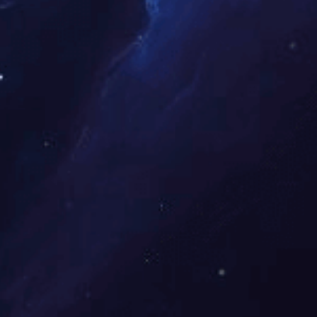
 Engineering In123123123
123123A
利用自适应贝叶斯123123
123123机
te (Zn,Ti)O Electron123123123
123123硕
12312318123123
123123Compo
123123育-乐
1231232026-05123123
密测量研究所和物理与光电123123
1231
感研究中取得重要突破。123123
123123在
出了一种基于可信区间123123
123123足
量子频率估计方案，有效解决了123123
123123
《Angew.123123123
123123医
间难以兼顾的难题。相关123123
123123《Adv
12312318123123
123
123123学
123123发表最新成...123
1231232026-05123123
磊副教授联合哈尔滨工业大123123
1231
点的Janus效应，在能源123123
123123理教
at. Commun.发表123123
123123表了题 
ith Co as active center123123123
123123Nanopr
on”的研究论文。乐投·体育-乐投（中123123
123123Guide
123123Immunogeni
123123123123
123123...123123
123123123123
123123123123
12
3
123123上页123123
1231231123123
1231232123123
1231233123123
1231234123123
1231235123123
123123113123123
123123下页123123
1231231/113123123
123123到第123123
123123页123123