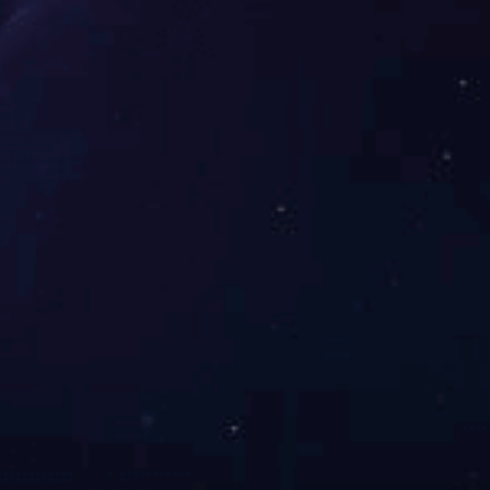
123123交流合作123123
123123招生与就业123123
123123校园生活123123
123123
123123国际交流123123
123123本科生招生123123
123123工会活动123123
123123预
123123港澳台交流123123
123123研究生招生123123
123123创新创业123123
123123图书馆1
123123外事资讯123123
123123留学生招生123123
123123学科竞赛123123
123123总医院1
123123继续教育招生123123
123123学生活动123123
123123
123123出国留学招生123123
123123招标
123123就业招聘123123
123123深
123123学生资助123123
12312
123123国）报1