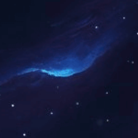
123123国科学院一区，TOP期刊）发表题为“Band-bending
123123物理与光电工程学院李朝红教授团队
123123Cu?ZnSnS?Photocathodes Using A Composi
12312319123123
123123量子估计突破纠缠增强原子钟的...123123
123123Transpor...123123
1231232026-05123123
123123近日，乐投·体育-乐投（中国）量子精
123123工程学院的李朝红教授团队在纠缠增强量子传
123123该团队联合中山大学研究人员创新性地提
123123（Credible-interval）的自适应贝叶斯
123123材料学院隋旭磊副教授《Nat. Commun.》
123123纠缠增强量子传感器在高精度与高动态范围之
12312318123123
123123Chem. Int. Ed.》：双原子催化剂的...123
123123研究成果发...123123
1231232026-05123123
123123乐投·体育-乐投（中国）材料学院隋旭
123123学王振波教授等研究团队围绕Fe–Co双原子位
123123催化与钠离子储能领域取得系列研究进展。团队在N
123123题为“Janus effect of FeCo dual atom catalyst w
123123in acidic oxygen reduction reacti
123123国）已毕...123123
123123共677条12312