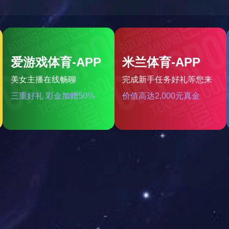
123123物理与光电工程学院李朝红教授团队利用123123
123123自适应贝叶斯量子估计突破纠缠增强...123123123