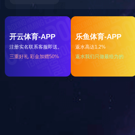
123123物理与光电工程学院彭登峰团队在Light:123123123
123123Science & Application发表研究：...123123123