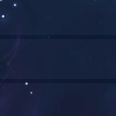
123123学术动态123123
123123物理与光电工程学院物理学本科生任思源同学以第一作者在自然指数期刊Chemi...123123