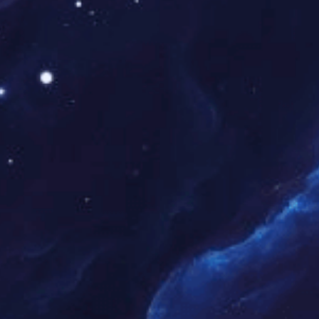
1231232026-05-19123123
123123近日，乐投·体育-乐投（中国）量子精密测量研究123123
123123所和物理与光电工程学院的李朝红教授团队在纠缠增123123
123123强量子传感研究中取得重要突破。该团队联合中山大123123
123123学研究人员创新性地提出了一种基于可信区间123123
123123（Credible-interval）的自适应贝叶斯量子频率估计方123123
123123案，有效解决了纠缠增强量子传感器在高精度与高动123123
123123态范围之间难以兼顾的难题。相关研究成果发表在中123123
123123国科学院物理学一区TOP期刊Science China Physics,123123123
123123Mechanics & Astronomy上，并被该刊的研究亮点123123
思源同学以第一作123123
123123物理
123123（R...123123
12312320123123
123123App
1231232026-05123123
程学院物理学大三本科生任123123
1231
，以第一作者在英国皇家123123
123123学顶级期
指数期刊，影响因子7.5，中123123
123123题为“Se