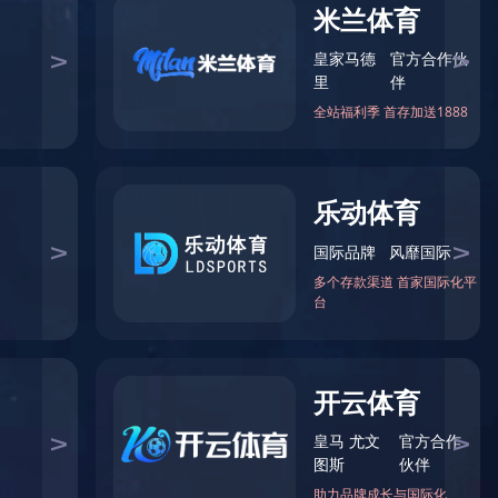
123123机电与控制工程学院徐钧国教授团队在123123