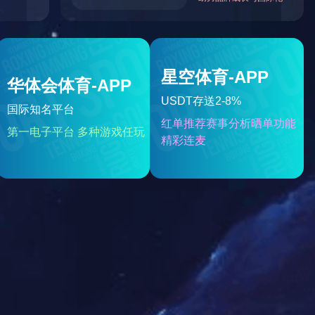
123123Advanced Composites and Hybrid Mate...123123123
1231232026-05-18123123
1231231.研究背景二维Ti?C?T?MXene是锂离子电池负极123123
123123热门材料，却存在片层易堆叠、结构易降解、锂吸附123123
123123与电荷传输效率低等问题，难以满足下一代电池高容123123
123123量、长循环的性能需求。针对上述痛点，乐投·体育-乐123123
123123投（中国）机电与控制工程学院徐钧国教授团队深入123123
123123研究，在《Advanced Composites and Hybrid123123123
123123材料学院隋旭磊副教授《Nat. Commun.》123123
123123Materials》（影响因子：21.8）发表最新成果，开发123123
123123《Angew. Chem. Int. Ed.》：双原子...123123123
123123出新型Au-Ti?C?T?-C（Au-TC）杂化纳米复合负极材123123
1231232026-05-18123123
123123料，通过界面配位与结构调控创新策略，实现电池...123123
123123乐投·体育-乐投（中国）材料学院隋旭磊副教授联123123
123123合哈尔滨工业大学王振波教授等研究团队围绕Fe–Co123123
123123双原子位点的Janus效应，在能源催化与钠离子储能领123123
123123域取得系列研究进展。团队在Nat. Commun.发表题为123123
123123“Janus effect of FeCo dual atom catalyst with Co as123123123