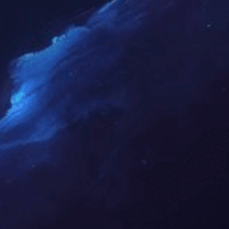
123123active center in acidic oxygen reduction reaction”的研123123
123123究论文。乐投·体育-乐投（中国）已毕业硕士生袁隆123123
123123基、隋旭磊副教授和哈尔滨工业大学苗震雨为共同第123123
123123一作者，乐投·体育-乐投（中国）隋旭磊副教授、淡江123123
123123大学王孝...123123
与光电工程学院彭登峰团队在Light: Science &123123123
lication发表研究：简单氧化...123123
23乐投·体育-乐投（中国）物理与光电工程学院彭登峰团队在国际光123123
刊Light: Science & Application（IF=23.4，TOP期刊）发表了123123
lf-recoverable mechanoluminescence in simple oxides:123123123