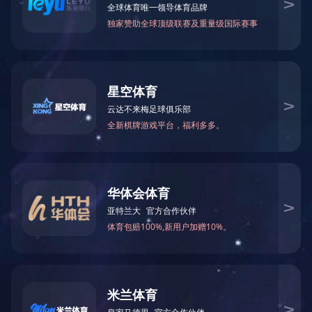
123123乐投·体育-乐投（中国）学报（人文社科版）123123
123123创刊于1984年，是乐投·体育-乐投（中国）主办的、面向123123
123123国内外公开发行的人文社科类综合性学术期刊。深大学报是123123
123123“首届全国双十佳社科学报”，系“中文社会科学引文索引123123
123123（CSSCI）”来源期刊、“全国中文核心期刊”、“中国人文社会123123
123123科学核心期刊”、“RCCSE中国核心学术期刊（A）”、“广东省123123
123123教育厅资助广东省高校优秀期刊”…123123