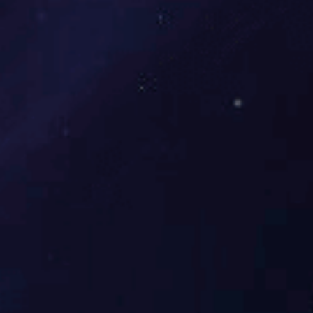
123123广东省移动互联网应用123123
1231232015年9123123
123123计算机与软12
12312327123123
123123中间件工程技术研究中123123
123123省级123123
123123明仲123123
123123月123123
123123件学院12312
123123心123123
123123广东省微纳光机电工程123123
1231232015年12123123
123123机电与控制12
12312328123123
123123省级123123
123123阮双琛123123
123123技术重点实验室123123
123123月123123
123123工程学院123
123123广东省植物表观遗传学123123
1231232015年12123123
123123生命与海洋12
12312329123123
123123省级123123
123123黄腾波123123
123123重点实验室123123
123123月123123
123123科学学院123
123123光纤传感技术粤港联合123123
1231232015年9123123
123123物理与光电12
12312330123123
123123省级123123
123123王义平123123
123123研究中心123123
123123月123123
123123工程学院123
123123范德华力堆垛的、原子123123
123123厚度、层状复合二维原123123
1231232016年2123123
123123微纳光电子12
12312331123123
123123子晶体的制备及光电特123123
123123省级123123
123123张文静123123
123123月123123
123123学研究院123
123123性的研究（SZU-NUS光123123
123123电科技协同创新中心）123123