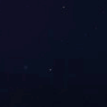
123123纳米分辨光学信息获取123123
123123技术研究（先进纳米生123123
1231232016年2123123
123123物理与光电12
12312332123123
123123省级123123
123123屈军乐123123
123123物医学光子学显微成像123123
123123月123123
123123工程学院123
123123平台）123123
123123二维材料光电科技国际123123
1231232016年3123123
123123微纳光电子12
12312333123123
123123省级123123
123123范滇元123123
123123合作联合实验室建设123123
123123月123123
123123学研究院123
123123广东省基站天线与电波123123
1231232016年10123123
123123电子与信息12
12312334123123
123123省级123123
123123何业军123123
123123工程技术研究中心123123
123123月123123
123123工程学院123
123123广东省医疗电子仪器转123123
1231232016年10123123
12312335123123
123123省级123123
123123但果123123
123123医学部12312
123123化工程技术研究中心123123
123123月123123
123123广东省无线大数据与未123123
1231232016年10123123
123123计算机与软12
12312336123123
123123来网络工程技术研究中123123
123123省级123123
123123伍楷舜123123
123123月123123
123123件学院12312
123123心123123
123123广东省母婴健康监测与123123
1231232016年10123123
123123计算机与软12